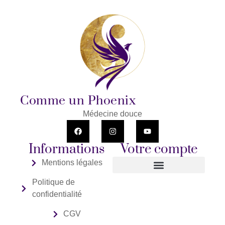
Comme un Phoenix
Médecine douce
F
I
Y
a
n
o
c
s
u
Informations
Votre compte
e
t
t
b
a
u
o
g
b
Mentions légales
o
r
e
k
a
Politique de
Confirmation de Rendez-Vous
m
confidentialité
CGV